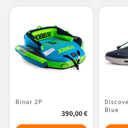
Binar 2P
Discov
Blue
390,00
€