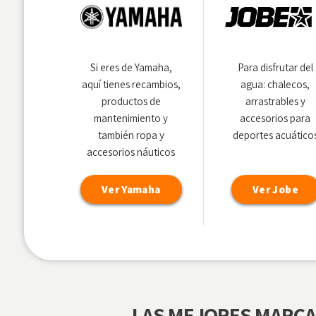
Si eres de Yamaha,
Para disfrutar del
aquí tienes recambios,
agua: chalecos,
productos de
arrastrables y
mantenimiento y
accesorios para
también ropa y
deportes acuático
accesorios náuticos
Ver Yamaha
Ver Jobe
LAS MEJORES MARCA