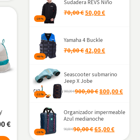
Sudadera REVS Niño
Hombre
Hinchables Arrastrables
Moto de agua
Yamaha
70,00
€
50,00
€
Mujer
1P
Fundas
Yamalube
Barco
-29%
Niño
2P
Mercury
Aceite
Unisex
3P
Filtros
Yamaha 4 Buckle
DISPONIBILIDAD
4P
70,00
€
42,00
€
En stock
-40%
Agotado
Seascooter submarino
PROMOCIONES
Jeep X Jobe
900,00
€
800,00
€
Solo productos en oferta
900,00
€
-11%
ORDENAR POR
y
Organizador impermeable
Azul medianoche
00
€
90,00
€
65,00
€
90,00
€
-28%