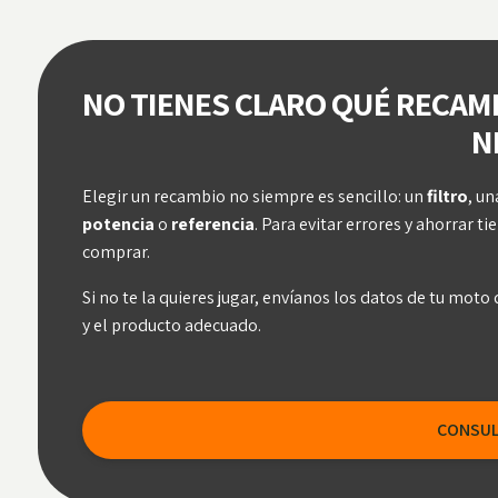
fiabilidad y rendimiento.
aplicarse aduanas). Entrega 24
según disponibilidad y destino.
gratis para compras superiores
100€.
NO TIENES CLARO QUÉ RECAM
N
Elegir un recambio no siempre es sencillo: un
filtro
, u
potencia
o
referencia
. Para evitar errores y ahorrar 
comprar.
Si no te la quieres jugar, envíanos los datos de tu mot
y el producto adecuado.
CONSUL