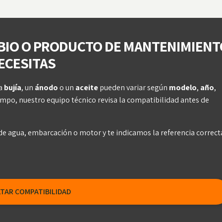
–48 h
transferencia bancaria
experiencia real en manten
 Envío
náutico y motos de agua.
 a
BIO O PRODUCTO DE MANTENIMIENT
ECESITAS
na
bujía
, un
ánodo
o un
aceite
pueden variar según
modelo
,
año
,
tiempo, nuestro equipo técnico revisa la compatibilidad antes de
o de agua, embarcación o motor y te indicamos la referencia correct
TAR COMPATIBILIDAD