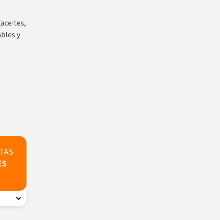
(aceites,
bles y
STAS
ES
n