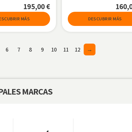
195,00
€
160,
ESCUBRIR MÁS
DESCUBRIR MÁS
6
7
8
9
10
11
12
→
PALES MARCAS