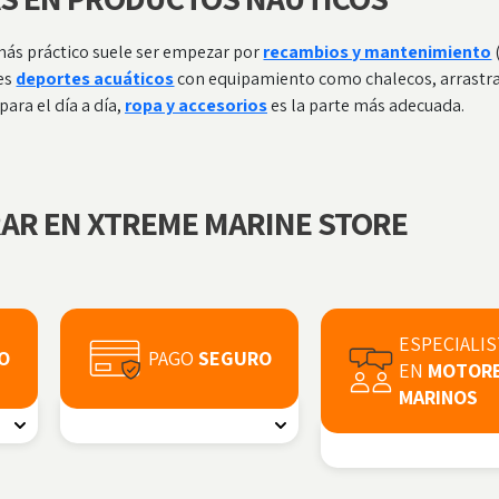
o más práctico suele ser empezar por
recambios y mantenimiento
nes
deportes acuáticos
con equipamiento como chalecos, arrastra
ara el día a día,
ropa y accesorios
es la parte más adecuada.
RAR EN XTREME MARINE STORE
ESPECIALI
O
PAGO
SEGURO
EN
MOTOR
MARINOS
 y
Compra con tranquilidad: pago con
tarjeta en entorno seguro o
Taller propio, contamos co