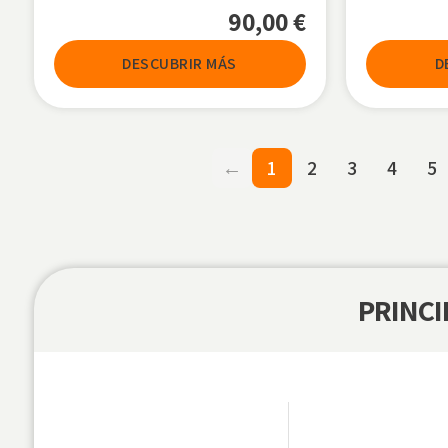
90,00
€
DESCUBRIR MÁS
D
←
1
2
3
4
5
PRINCI