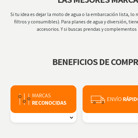
Si tu idea es dejar la moto de agua o la embarcación lista, l
filtros y consumibles). Para planes de agua y diversión, tie
accesorios. Y si buscas prendas y complementos p
BENEFICIOS DE COMP
MARCAS
ENVÍO
RÁPID
RECONOCIDAS
Productos y recambios náuticos de
Enviamos a Península, Baleares
las mejores marcas. Calidad,
Canarias (en Canarias pueden