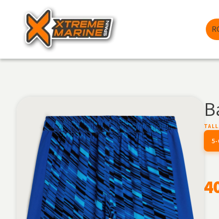
R
B
TALL
5
4