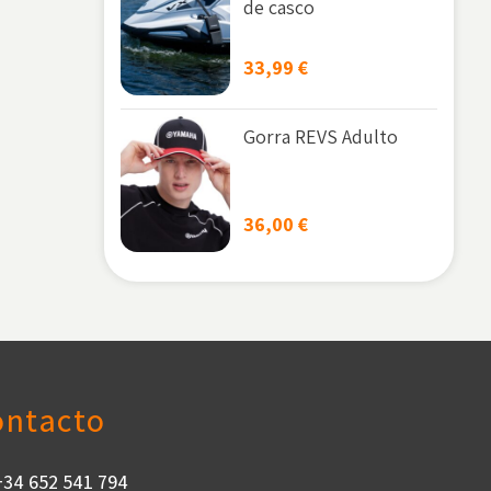
de casco
33,99
€
Gorra REVS Adulto
36,00
€
ontacto
+34 652 541 794