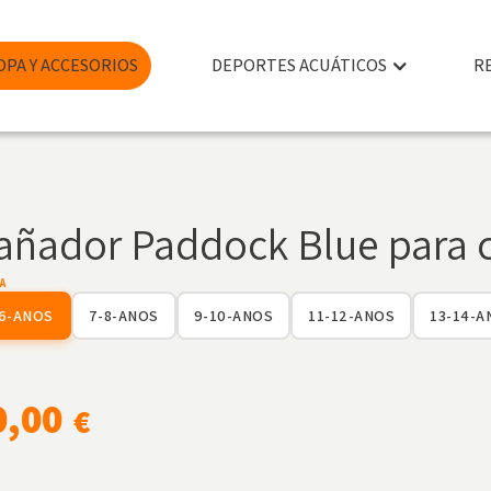
OPA Y ACCESORIOS
DEPORTES ACUÁTICOS
R
añador Paddock Blue para 
A
-6-ANOS
7-8-ANOS
9-10-ANOS
11-12-ANOS
13-14-A
0,00
€