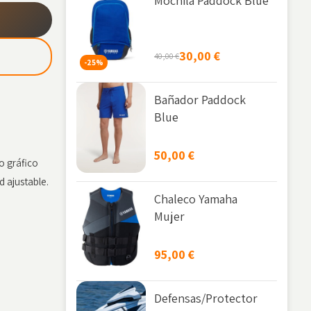
Mochila Paddock Blue
30,00
€
40,00
€
-25%
Bañador Paddock
Blue
50,00
€
o gráfico
 ajustable.
Chaleco Yamaha
Mujer
95,00
€
Defensas/Protector