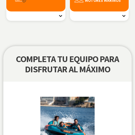
48 h según disponibilidad y
MOTORES MARINOS
destino. Envío gratis para
compras superiores a 100€.
Compra con tranquilidad: pago
Taller propio, contamos con
con tarjeta en entorno seguro o
experiencia real en
transferencia bancaria
mantenimiento náutico y motos
de agua.
COMPLETA TU EQUIPO PARA
DISFRUTAR AL MÁXIMO