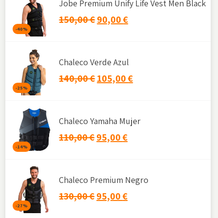
Jobe Premium Unify Life Vest Men Black
150,00
€
90,00
€
-40%
Chaleco Verde Azul
140,00
€
105,00
€
-25%
Chaleco Yamaha Mujer
110,00
€
95,00
€
-14%
Chaleco Premium Negro
130,00
€
95,00
€
-27%