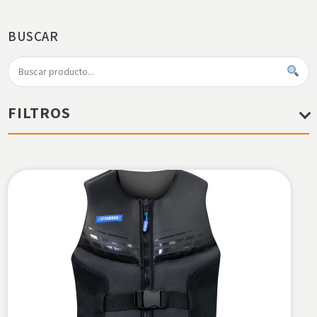
BUSCAR
FILTROS
PRECIO
40€
220€
CATEGORÍAS
ROPA Y ACCESORIOS
DEPORTES ACUÁTICOS
Accesorios