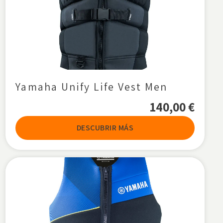
Mercury
Aceite
PROMOCIONES
Filtros
Solo productos en oferta
ORDENAR POR
Yamaha Unify Life Vest Men
140,00
€
RESTABLECER FILTROS
DESCUBRIR MÁS