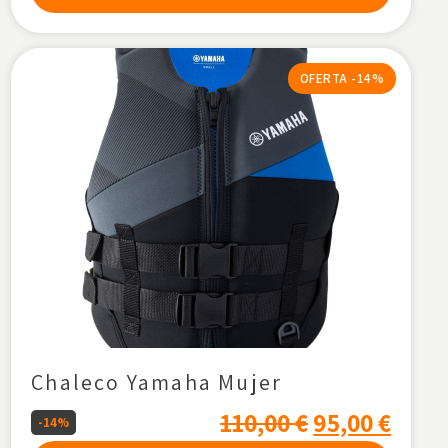
OFERTA -14%
Chaleco Yamaha Mujer
110,00
€
95,00
€
-14%