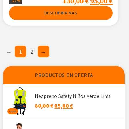
130,00
€
95,00
€
-27%
DESCUBRIR MÁS
←
1
2
→
PRODUCTOS EN OFERTA
Neopreno Safety Niños Verde Lima
80,00
€
65,00
€
-19%