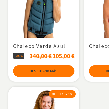
Chaleco Verde Azul
Chalec
140,00
€
105,00
€
-25%
DESCUBRIR MÁS
D
OFERTA -25%