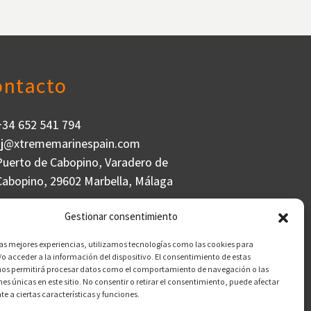
RESTABLECER FILTROS
ontacto
+34 652 541 794
sj@xtrememarinespain.com
Puerto de Cabopino, Varadero de
Cabopino, 29602 Marbella, Málaga
Gestionar consentimiento
las mejores experiencias, utilizamos tecnologías como las cookies para
o acceder a la información del dispositivo. El consentimiento de estas
nos permitirá procesar datos como el comportamiento de navegación o las
nes únicas en este sitio. No consentir o retirar el consentimiento, puede afectar
 a ciertas características y funciones.