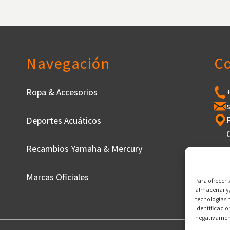
Navegación
C
Ropa & Accesorios
Deportes Acuáticos
Recambios Yamaha & Mercury
Marcas Oficiales
Para ofrecer 
almacenar y/
tecnologías 
identificacio
negativamente