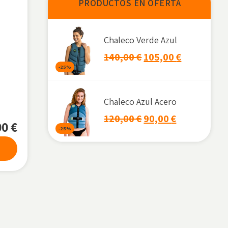
PRODUCTOS EN OFERTA
90€
120€
Chaleco Verde Azul
CATEGORÍAS
140,00
€
105,00
€
-25%
ROPA Y ACCESORIOS
DEPORTES ACUÁTICOS
Chaleco Azul Acero
Accesorios
120,00
€
90,00
€
00
€
Zapatillas acuaticas
-25%
Chalecos
Hombre
Mujer
Niño
Unisex