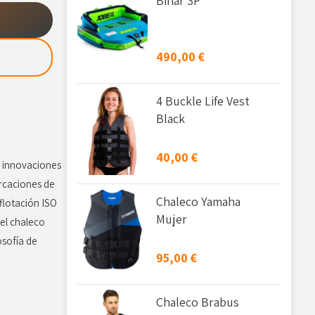
Binar 3P
490,00
€
4 Buckle Life Vest
Black
40,00
€
 innovaciones
rcaciones de
Chaleco Yamaha
flotación ISO
Mujer
el chaleco
osofía de
95,00
€
Chaleco Brabus