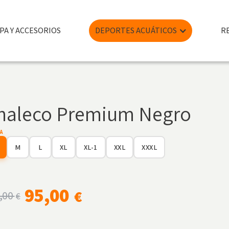
PA Y ACCESORIOS
DEPORTES ACUÁTICOS
R
haleco Premium Negro
A
M
L
XL
XL-1
XXL
XXXL
95,00
€
,00
€