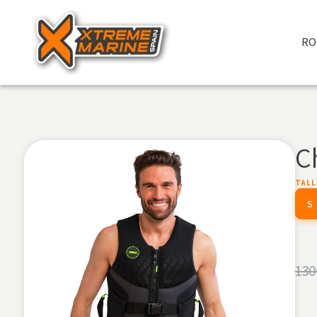
RO
C
TALL
S
130