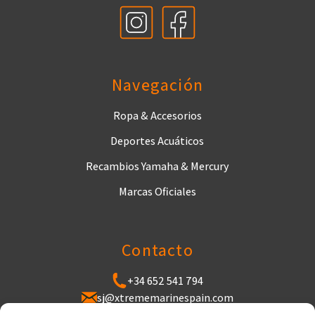
Navegación
Ropa & Accesorios
Deportes Acuáticos
Recambios Yamaha & Mercury
Marcas Oficiales
Contacto
+34 652 541 794
sj@xtrememarinespain.com
Puerto de Cabopino, Varadero de Cabopino,