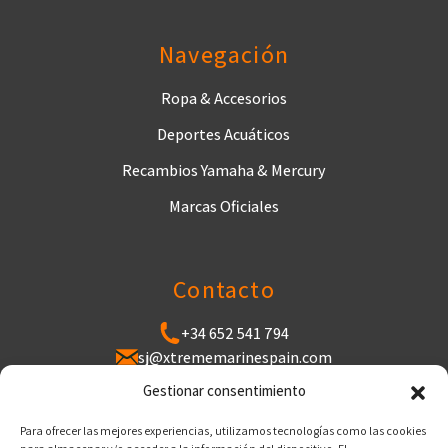
Navegación
Ropa & Accesorios
Deportes Acuáticos
Recambios Yamaha & Mercury
Marcas Oficiales
Contacto
+34 652 541 794
sj@xtrememarinespain.com
Puerto de Cabopino, Varadero de Cabopino,
Gestionar consentimiento
29602 Marbella, Málaga
Para ofrecer las mejores experiencias, utilizamos tecnologías como las cookies