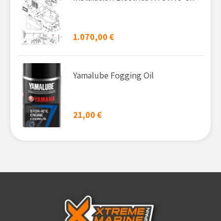
1.070,00
€
Yamalube Fogging Oil
21,00
€