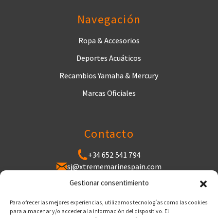
Navegación
Ropa & Accesorios
Deportes Acuáticos
Recambios Yamaha & Mercury
Marcas Oficiales
Contacto
+34 652 541 794
sj@xtrememarinespain.com
Puerto de Cabopino, Varadero de Cabopino,
Gestionar consentimiento
29602 Marbella, Málaga
Para ofrecer las mejores experiencias, utilizamos tecnologías como las cookies
para almacenar y/o acceder a la información del dispositivo. El