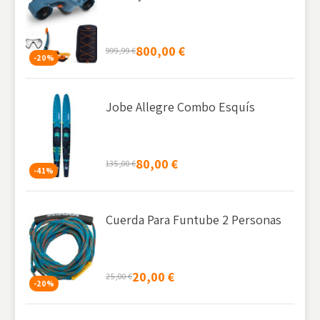
800,00
€
999,99
€
-20%
Jobe Allegre Combo Esquís
80,00
€
135,00
€
-41%
Cuerda Para Funtube 2 Personas
20,00
€
25,00
€
-20%