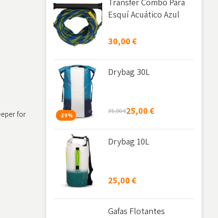
Transfer Combo Para
Esquí Acuático Azul
30,00
€
Drybag 30L
25,00
€
35,00
€
eeper for
-29%
Drybag 10L
25,00
€
Gafas Flotantes