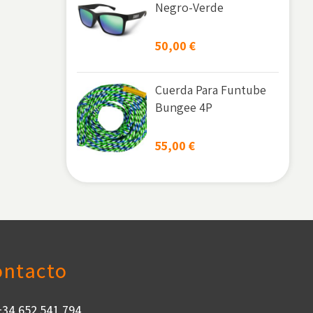
Negro-Verde
50,00
€
Cuerda Para Funtube
Bungee 4P
55,00
€
ontacto
+34 652 541 794