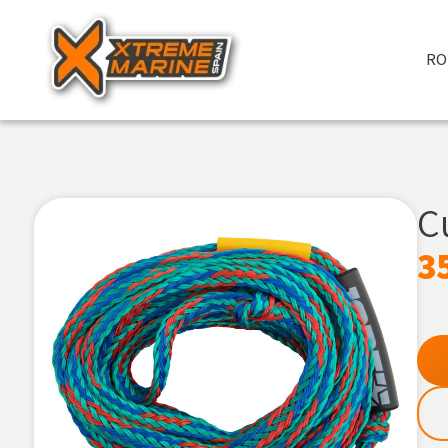
RO
C
3