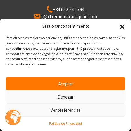
+34 652 541 794
sj@xtrememarinespain.com
Puerto de Cabopino, Varadero de Cabopino,
Gestionar consentimiento
29602 Marbella, Málaga
Para ofrecer las mejores experiencias, utilizamos tecnologías como las cookies
para almacenar y/o acceder a la información del dispositivo. El
consentimiento de estas tecnologías nos permitirá procesar datos como el
Aviso Legal
comportamiento de navegación o las identificaciones únicas en este sitio. No
Política de Privacidad
consentir o retirar el consentimiento, puede afectar negativamente a ciertas
Política de cookies
características y funciones.
Política de Envío
Política de Reembolso
Aceptar
© 2026 Copyright 2026 | Diseñado y Desarrollado
Denegar
por
Ver preferencias
Política de Privacidad