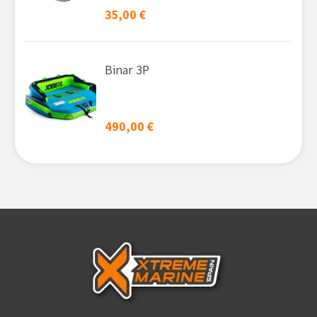
35,00
€
Binar 3P
490,00
€