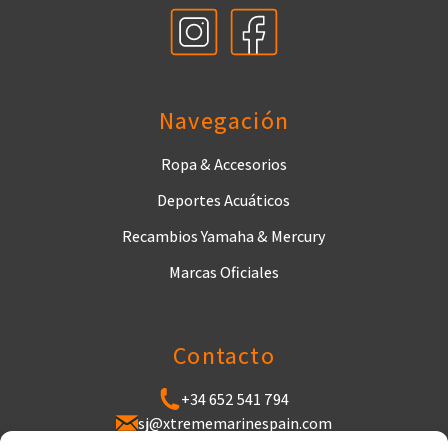
Navegación
Ropa & Accesorios
Deportes Acuáticos
Recambios Yamaha & Mercury
Marcas Oficiales
Contacto
+34 652 541 794
sj@xtrememarinespain.com
Puerto de Cabopino, Varadero de Cabopino,