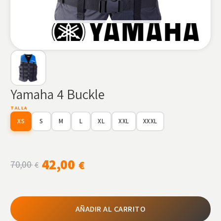
Yamaha 4 Buckle
TALLA
XS
S
M
L
XL
XXL
XXXL
42,00
€
70,00
€
AÑADIR AL CARRITO