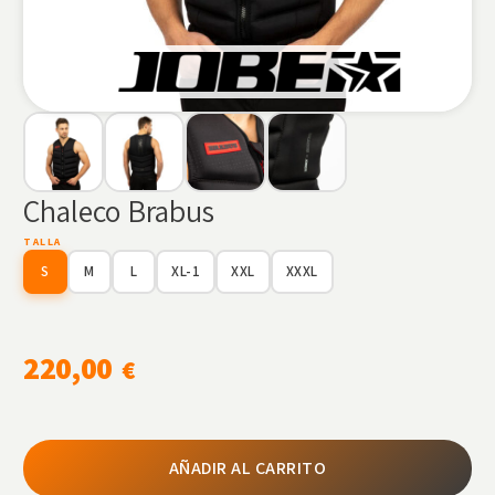
Chaleco Brabus
TALLA
S
M
L
XL-1
XXL
XXXL
220,00
€
AÑADIR AL CARRITO