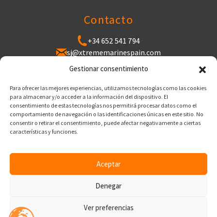
Contacto
+34 652 541 794
sj@xtrememarinespain.com
Puerto de Cabopino, Varadero de Cabopino,
Gestionar consentimiento
29602 Marbella, Málaga
Para ofrecer las mejores experiencias, utilizamos tecnologías como las cookies
para almacenar y/o acceder a la información del dispositivo. El
consentimiento de estas tecnologías nos permitirá procesar datos como el
Aviso Legal
comportamiento de navegación o las identificaciones únicas en este sitio. No
Política de Privacidad
consentir o retirar el consentimiento, puede afectar negativamente a ciertas
Política de cookies
características y funciones.
Política de Envío
Política de Reembolso
Aceptar
© 2026 Copyright 2026 | Diseñado y Desarrollado
Denegar
por
Ver preferencias