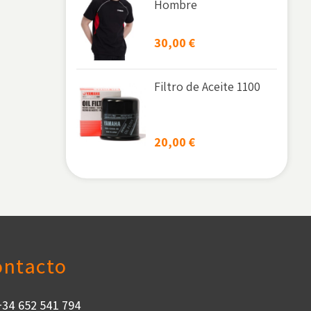
Hombre
30,00
€
Filtro de Aceite 1100
20,00
€
ontacto
+34 652 541 794