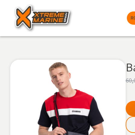
R
B
60,