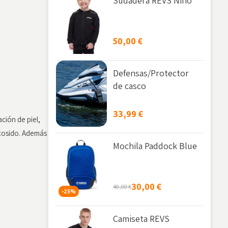
Sudadera REVS Niño
50,00
€
Defensas/Protector
de casco
33,99
€
ción de piel,
 cosido. Además
Mochila Paddock Blue
30,00
€
40,00
€
-25%
Camiseta REVS